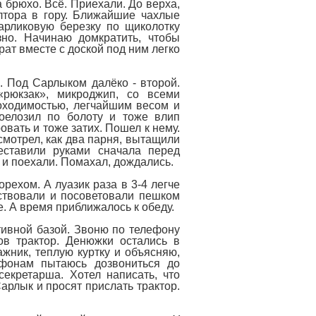
 брюхо. Всё. Приехали. До верха,
лтора в гору. Ближайшие чахлые
арликовую березку по щиколотку
зно. Начинаю домкратить, чтобы
рат вместе с доской под ним легко
. Под Сарлыком далёко - второй.
«рюкзак», микроджип, со всеми
оходимостью, легчайшим весом и
поелозил по болоту и тоже влип
вать и тоже затих. Пошел к нему.
 смотрел, как два парня, вытащили
ставили руками сначала перед
 и поехали. Помахал, дождались.
ехом. А луазик раза в 3-4 легче
вствовали и посоветовали пешком
 А время приближалось к обеду.
тивной базой. Звоню по телефону
ов трактор. Денюжки остались в
жник, теплую куртку и объясняю,
фонам пытаюсь дозвониться до
екретарша. Хотел написать, что
Сарлык и просят прислать трактор.