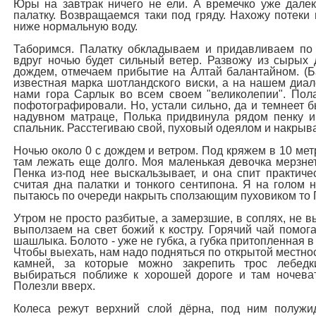
Юры на завтрак ничего не ели. А времечко уже далек
палатку. Возвращаемся таки под гряду. Нахожу потеки 
ниже нормальную воду.
Таборимся. Палатку обкладываем и придавливаем по 
вдруг ночью будет сильный ветер. Развожу из сырых
дождем, отмечаем прибытие на Алтай балантайном. (Б
известная марка шотландского виски, а на нашем диал
нами гора Сарлык во всем своем "великолепии". Пола
пофотографировали. Но, устали сильно, да и темнеет б
надувном матраце, Полька придвинула рядом пенку и
спальник. Расстегиваю свой, пуховый одеялом и накрыв
Ночью около 0 с дождем и ветром. Под кряжем в 10 метр
там лежать еще долго. Моя маленькая девочка мерзнет
Пенка из-под нее выскальзывает, и она спит практиче
считая дна палатки и тонкого сентипона. Я на голом 
пытаюсь по очереди накрыть сползающим пуховиком то П
Утром не просто разбитые, а замерзшие, в соплях, не 
выползаем на свет божий к костру. Горячий чай помога
шашлыка. Болото - уже не губка, а губка притопленная в 
Чтобы выехать, нам надо подняться по открытой местнос
камней, за которые можно закрепить трос лебедк
выбираться поближе к хорошей дороге и там ночеват
Полезли вверх.
Колеса режут верхний слой дёрна, под ним полужи