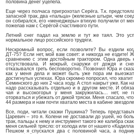
половина денег уцелела.
Еще через полчаса пригрохотал Серёга. Т.к. предстоял
запасной трак, два «пальца» (железные штыри, чем соед
он собирался, его «менеджеры» втихую получили от мен
пожелав нам с Серёгой счастливого пути.
Летний снег падал на землю и тут же таял. Это ус
нормальное лицо российского трудяги.
Нескромный вопрос, если позволите? Вы ездили ког
ДТ-75? Если нет, мой вам совет: и никогда не ездите!
сравнению с этим достойным трактором. Одна дверь н
отсутствовала. И мокрый, снаружи от дождя и снег
отказывался греть бесповоротно. Позвонил Юра и сказа
как у меня дела и может быть уже пора им выезжат
достигнутых успехах. Юра скромно попросил, что хватит 
Семинского до них 2 часа ходу. А стол накрыт уже. Как 
надо рассказывать отдельно и в другом месте. И обяза
чая и высокогорья у меня закружилась… нет, не г
оторваться и убежать от дикой тряски. Меня спасало, чт
44 размера и нам почти хватало места в кабине звездоле
Все, поди, читали сказки Пушкина? Теперь представьт
Царевич – это я. Колени не доставали до ушей, но бол
трак, пальцы к нему и инструмент такого же калибра скак
меня сильней трясло: от холода или от нашего «Кадилл
Пешком я спускался два с половиной часа, а подни