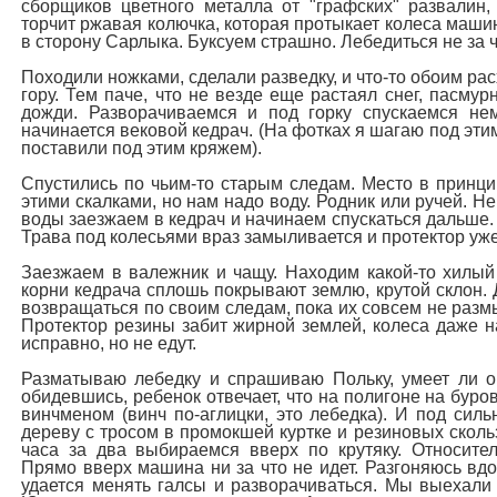
сборщиков цветного металла от "графских" развалин,
торчит ржавая колючка, которая протыкает колеса маши
в сторону Сарлыка. Буксуем страшно. Лебедиться не за ч
Походили ножками, сделали разведку, и что-то обоим ра
гору. Тем паче, что не везде еще растаял снег, пасму
дожди. Разворачиваемся и под горку спускаемся не
начинается вековой кедрач. (На фотках я шагаю под эти
поставили под этим кряжем).
Спустились по чьим-то старым следам. Место в принц
этими скалками, но нам надо воду. Родник или ручей. Не
воды заезжаем в кедрач и начинаем спускаться дальше
Трава под колесьями враз замыливается и протектор уже
Заезжаем в валежник и чащу. Находим какой-то хилый 
корни кедрача сплошь покрывают землю, крутой склон.
возвращаться по своим следам, пока их совсем не разм
Протектор резины забит жирной землей, колеса даже н
исправно, но не едут.
Разматываю лебедку и спрашиваю Польку, умеет ли о
обидевшись, ребенок отвечает, что на полигоне на бур
винчменом (винч по-аглицки, это лебедка). И под сил
дереву с тросом в промокшей куртке и резиновых скольз
часа за два выбираемся вверх по крутяку. Относител
Прямо вверх машина ни за что не идет. Разгоняюсь вдо
удается менять галсы и разворачиваться. Мы выехали