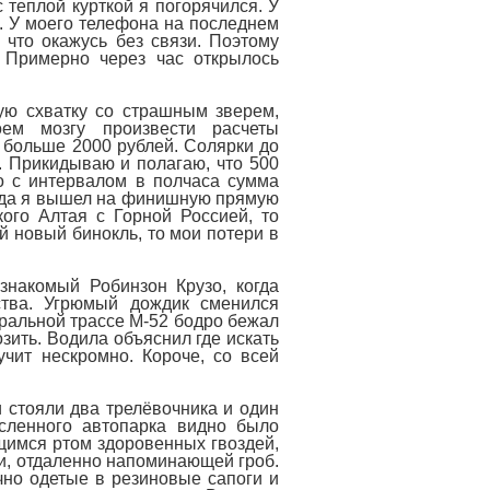
с теплой курткой я погорячился. У
. У моего телефона на последнем
 что окажусь без связи. Поэтому
. Примерно через час открылось
ую схватку со страшным зверем,
м мозгу произвести расчеты
ь больше 2000 рублей. Солярки до
. Прикидываю и полагаю, что 500
о с интервалом в полчаса сумма
огда я вышел на финишную прямую
ого Алтая с Горной Россией, то
й новый бинокль, то мои потери в
знакомый Робинзон Крузо, когда
ства. Угрюмый дождик сменился
ральной трассе М-52 бодро бежал
зить. Водила объяснил где искать
чит нескромно. Короче, со всей
 стояли два трелёвочника и один
исленного автопарка видно было
имся ртом здоровенных гвоздей,
ии, отдаленно напоминающей гроб.
чно одетые в резиновые сапоги и