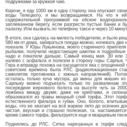
подружками за кружкой чаю.
Короче, я еду 1000 км в одну сторону, она опускает с
воды Телецкого, и мы возвращаемся. На что я ей 
содержательной программой на обское водохрани
заплеванном берегу, если разгрести пустые банки и б
палатку. Или вызвать по телефону такси и через 10 мину
В итоге, она сдалась на милость победителю, и было ре
580 км от дома, забираться покуда можно, ночевать две
поехали. У Юры Лукьянова, моего старинного приятеля
рыбалки, получили недостающие шмотки и подробные и
надо и покатили дальше. Самый конец мая. 30 или 
налево с асфальта и полезли в сторону горы Сарлык. Ч
Гора и вправду похожа на пасущегося яка с опущенной г
советские времена была РЛС (радиолокационная ста
самолетов противника с южных направлений). Пото
осталась только куча мусора, да мины для машин из
Сарлыку можно подъехать только по развалинам эт
посередине верхового болота на высоте чуть за 2000
ложбина между двумя, даже не хребтами, и склона
образовался из травы мощный слой торфа. Этот торф 
естественного фильтра и губки. Оно, болото, впитывае
воды, что ее хватает на всё жаркое лето до осенних д
чистая, вкусная и страшно полезная, т.к. настаиваетс
кроме самого торфа, фильтруется еще и кварцевым песко
Поднялись до РЛС. Сетка нарезанных в торфе след