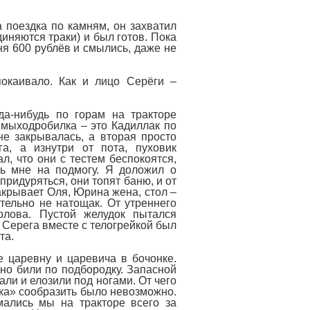
а поездка по камням, он захватил
иняются траки) и был готов. Пока
я 600 рублёв и смылись, даже не
покаивало. Как и лицо Серёги –
да-нибудь по горам на тракторе
 Жмыходробилка – это Кадиллак по
е закрывалась, а вторая просто
а, а изнутри от пота, пуховик
л, что они с тестем беспокоятся,
ь мне на подмогу. Я доложил о
придуряться, они топят баню, и от
накрывает Оля, Юрина жена, стол –
тельно не натощак. От утреннего
олова. Пустой желудок пытался
о Серега вместе с телогрейкой был
та.
е царевну и царевича в бочонке.
ьно били по подбородку. Запасной
али и елозили под ногами. От чего
ака» сообразить было невозможно.
мались мы на тракторе всего за