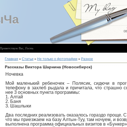
ыЧа
08
Приветствую Вас
,
Гость
Главная
»
Статьи
»
Не только о фотографии
»
Разное
Рассказы Виктора Шарнина (Новосибирск)
Ночевка
Мой маленький ребеночек – Полясик, сидючи в прог
телефону в захлеб рыдала и причитала, что страшно со
нее 3 основных пункта программы:
1. Алтай
2. Баня
3. Шашлыки
Два последних реализовать оказалось гораздо проще. С
что мы приезжаем на базу Алтын-Туу, там ночуем, и возв
выполнена программа официальных визитов в «Бункер» 