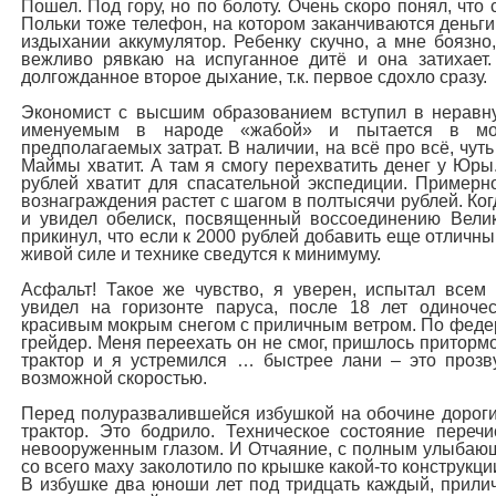
Пошел. Под гору, но по болоту. Очень скоро понял, что 
Польки тоже телефон, на котором заканчиваются деньги
издыхании аккумулятор. Ребенку скучно, а мне боязно,
вежливо рявкаю на испуганное дитё и она затихает
долгожданное второе дыхание, т.к. первое сдохло сразу.
Экономист с высшим образованием вступил в неравн
именуемым в народе «жабой» и пытается в мое
предполагаемых затрат. В наличии, на всё про всё, чут
Маймы хватит. А там я смогу перехватить денег у Юры
рублей хватит для спасательной экспедиции. Примерн
вознаграждения растет с шагом в полтысячи рублей. К
и увидел обелиск, посвященный воссоединению Велик
прикинул, что если к 2000 рублей добавить еще отличны
живой силе и технике сведутся к минимуму.
Асфальт! Такое же чувство, я уверен, испытал всем 
увидел на горизонте паруса, после 18 лет одиноче
красивым мокрым снегом с приличным ветром. По феде
грейдер. Меня переехать он не смог, пришлось притормо
трактор и я устремился … быстрее лани – это прозву
возможной скоростью.
Перед полуразвалившейся избушкой на обочине дороги
трактор. Это бодрило. Техническое состояние переч
невооруженным глазом. И Отчаяние, с полным улыбающ
со всего маху заколотило по крышке какой-то конструкц
В избушке два юноши лет под тридцать каждый, прили