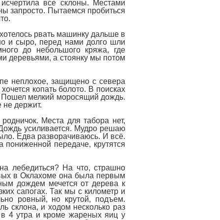
 исчертила все склоны. Местами
ны запросто. Пытаемся пробиться
то.
схотелось рвать машинку дальше в
рно и сыро, перед нами долго шли
много до небольшого кряжа, где
ми деревьями, а стоянку мы потом
ипе неплохое, защищено с севера
 хочется копать болото. В поисках
. Пошел мелкий моросящий дождь.
 не держит.
родничок. Места для табора нет,
 Дождь усиливается. Мудро решаю
ыло. Едва разворачиваюсь. И всё.
а пониженной передаче, крутятся
на лебедиться? На что, страшно
овых в Оклахоме она была первым
ьным дождем мечется от дерева к
ких сапогах. Так мы с километр и
ьно ровный, но крутой, подъем.
ль склона, и ходом несколько раз
 в 4 утра и кроме жареных яиц у