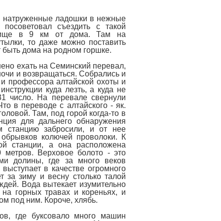
вои натруженные ладошки в нежные
посоветовал съездить с такой
лище в 9 км от дома. Там на
утылки, то даже можно поставить
т быть дома на родном горшке.
шено ехать на Семинский перевал,
 ночи и возвращаться. Собрались и
 и профессора алтайской охоты и
нструкции куда лезть, а куда не
31 число. На перевале свернули
то в переводе с алтайского - як.
оловой. Там, под горой когда-то в
нция для дальнего обнаружения
м станцию забросили, и от нее
 обрывков колючей проволоки. К
ой станции, а она расположена
 метров. Верховое болото - это
ми долины, где за много веков
выступает в качестве огромного
т за зиму и весну столько талой
ождей. Вода вытекает изумительно
я на горных травах и кореньях, и
м под ним. Короче, хлябь.
ов, где буксовало много машин