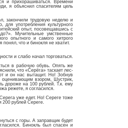
ься и прихорашиваться. Времени
уди, я объяснил спасителям цель
ол, закончили трудовую неделю и
о, для употребления культурного
житейский опыт, посовещавшись с
адо?». Мучительные умственные
ого опытного и самого хитрого
понял, что и бинокля не хватит.
ности и слабо начал торговаться.
ться в рабочую обувь. Опять же
яснили, что «Серёга» таскает лес-
ют и он нас вытащит. Но! Зобнув
 оценивающим взором, Шустрик,
ть дороже на 100 рублей. Т.к. ему
ожа режете, я согласился.
 Серега уже едет. Но! Сереге тоже
и 200 рублей Сереге.
ернуться с горы. А заправщик будет
огласился. Бинокль был спасен и