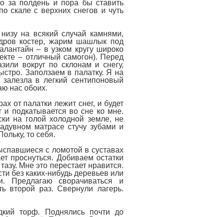
о за полдень и пора бы ставить
по скале с верхних снегов и чуть
низу на всякий случай камнями,
 дров костер, жарим шашлык под
алантайн – в узком кругу широко
екте – отличный самогон). Перед
зили вокруг по склонам и снегу,
ыстро. Заползаем в палатку. Я на
 залезла в легкий сентипоновый
аю нас обоих.
ах от палатки лежит снег, и будет
 и подкатывается во сне ко мне.
ски на голой холодной земле, не
надувном матрасе стучу зубами и
ольку, то себя.
выспавшиеся с ломотой в суставах
ет проснуться. Добиваем остатки
тазу. Мне это перестает нравится.
ти без каких-нибудь деревьев или
и. Предлагаю сворачиваться и
ь второй раз. Свернули лагерь.
дкий торф. Поднялись почти до