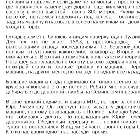
половины подъема и сели даже не на мосты, а просто на
где появляется каменистая дорога, еще километра по
сосенки в метр высотой - около 800 метров. Рубим к
высотой, пытаемся подложить под колеса - бесполе
задрать машину и насовать в колею палки и камни - домк
уходит в торф.
Оглядываемся в бинокль и видим наверху один Луазик
Для тех, кто не знает: ЛУАЗ, в простонародье – 
вытекающими отсюда последствиями. Т.е. бешеной пр
полным отсутствием какого-либо комфорта. Второй 
окончательно. Верхний автомобиль попытался маневриро
Пока шел как журавель по болоту, высоко задирая ноги,
нехитрый скарб и ржавые трофеи из машины. Пере
машины, на другое место, потом зад, покидали всё назад
Большие машины сюда поднимаются только осенью за ор
крузера и конечно его не потянет. Ребята мне посочу
добираться до дорожной службы на Семинском перевале.
В зоне прямой видимости вышка МТС, на горе за спор
Юре Лукьянову. Он советует тоже искать у дорожник
машине, поэтому возвращаюсь к Полине, забираю бума
что собираюсь делать. По подсказанным Юрой теле
дорожников. Обеденный перерыв и … непонятливая с
тупая, но постеснялся. Вряд ли ей часто звонят с горы 
Кто из нас двоих идиот, нас рассудит время.