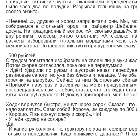
нарядные китайские куртки, заканчивали переодеват
было часа два по полудни. Разрывая тельняшку на гр
своего визита.
«Неееее!...», дружно и хором запричитали они. Мы, м
собираемся в стольный город, т.е. райцентр Шебалин
досуга. На традиционный вопрос «А, сколько дашь?», 
внутренним голосом, хитро ответили: «А сколько н
расчеты избороздили тяжелыми морщинами чело сам
механизатора. По шевелению губ и прищуренному глазу я 
- 500 рублей!
С трудом попытался изобразить на своем лице муки жад
Потом скорее согласился, пока они не передумали.
- Идёт! Ударили по рукам и шустрый начал переобува
резиновые сапоги, но уже без блеска и повыше. Мне объ
горелик на вырубах. Сейчас за ним быстренько сбега
«Примой» пару раз и взглянув на меня прищуренным
посовещавшись сам с собой, сказал, что это будет стои
идти на выруба далёко. Вздохнув прискорбно, мол, без н
Ходок вернулся быстро, минут через сорок. Сказал, что
надо заплатить. Само собой! Короче, им каждому по 300 
- Хорошо. Я выдохнул слезу и скорбь. Но!
- У тебя крузер на соляре?
-Да.
- И канистру солярки, т.к. трактору не хватит солярки в
только в понедельник. Куда прикажете деваться? Я с