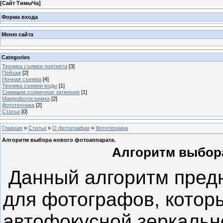
[
Сайт ТимыЧа
]
Форма входа
Меню сайта
Categories
Техника съемки портрета
[3]
Пейзаж
[2]
Ночная съемка
[4]
Техника съемки воды
[1]
Снимаем солнечное затмение
[1]
Макрофотосъемка
[2]
Фототехника
[2]
Статьи
[0]
Главная
»
Статьи
»
О фотографии
»
Фототехника
Алгоритм выбора нового фотоаппарата.
Алгоритм выбора
Данный алгоритм предн
для фотографов, котор
автофокусной зеркальн