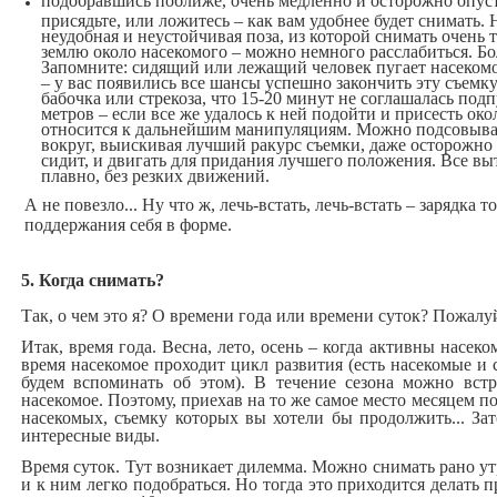
подобравшись поближе, очень медленно и осторожно опуст
присядьте, или ложитесь – как вам удобнее будет снимать. 
неудобная и неустойчивая поза, из которой снимать очень 
землю около насекомого – можно немного расслабиться. Бол
Запомните: сидящий или лежащий человек пугает насеком
– у вас появились все шансы успешно закончить эту съемку.
бабочка или стрекоза, что 15-20 минут не соглашалась подп
метров – если все же удалось к ней подойти и присесть ок
относится к дальнейшим манипуляциям. Можно подсовыват
вокруг, выискивая лучший ракурс съемки, даже осторожно б
сидит, и двигать для придания лучшего положения. Все выт
плавно, без резких движений.
А не повезло... Ну что ж, лечь-встать, лечь-встать – зарядка
поддержания себя в форме.
5. Когда снимать?
Так, о чем это я? О времени года или времени суток? Пожалу
Итак, время года. Весна, лето, осень – когда активны насек
время насекомое проходит цикл развития (есть насекомые и 
будем вспоминать об этом). В течение сезона можно встр
насекомое. Поэтому, приехав на то же самое место месяцем по
насекомых, съемку которых вы хотели бы продолжить... За
интересные виды.
Время суток. Тут возникает дилемма. Можно снимать рано ут
и к ним легко подобраться. Но тогда это приходится делать