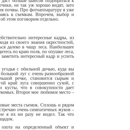
 даст больше шансов подобраться к
чики, не так уж хорошо видят, зато
я почвы. Про фотоаппаратуру я уже
раясь к съемкам. Впрочем, выбор и
об этом поговорим отдельно.
ействительно интересные кадры, из
одя из своего знания окрестностей,
ться далеко в чащу леса. Наибольшее
итесь по краю поля, по опушке леса,
– заметить интересный кадр и успеть
 угодья с обильной дичью, куда вы
– большой луг с очень разнообразной
ольшой речке, становится сырым и
гой край луга совершенно сухой, с
и кусты, что в совокупности дает
секомых. Второе мое любимое место –
новые места съемок. Сплошь и рядом
встречаю очень симпатичных жуков –
не я их ни разу не видел. Так что
ощадок.
 охота на определенный объект и