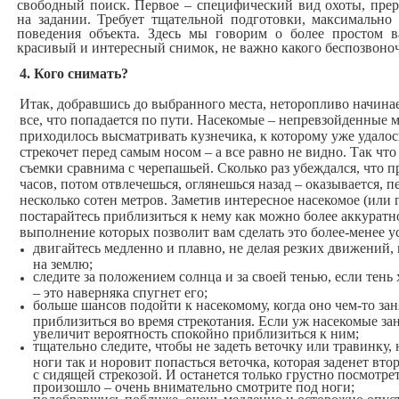
свободный поиск. Первое – специфический вид охоты, прер
на задании. Требует тщательной подготовки, максимально
поведения объекта. Здесь мы говорим о более простом в
красивый и интересный снимок, не важно какого беспозвоно
4. Кого снимать?
Итак, добравшись до выбранного места, неторопливо начинае
все, что попадается по пути. Насекомые – непревзойденные м
приходилось высматривать кузнечика, к которому уже удалось
стрекочет перед самым носом – а все равно не видно. Так чт
съемки сравнима с черепашьей. Сколько раз убеждался, что 
часов, потом отвлечешься, оглянешься назад – оказывается, пе
несколько сотен метров. Заметив интересное насекомое (или п
постарайтесь приблизиться к нему как можно более аккуратно
выполнение которых позволит вам сделать это более-менее у
двигайтесь медленно и плавно, не делая резких движений, 
на землю;
следите за положением солнца и за своей тенью, если тень 
– это наверняка спугнет его;
больше шансов подойти к насекомому, когда оно чем-то зан
приблизиться во время стрекотания. Если уж насекомые за
увеличит вероятность спокойно приблизиться к ним;
тщательно следите, чтобы не задеть веточку или травинку,
ноги так и норовит попасться веточка, которая заденет вто
с сидящей стрекозой. И останется только грустно посмотрет
произошло – очень внимательно смотрите под ноги;