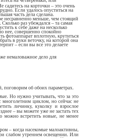
итесь на четвереньки, или
Не садитесь на корточки – это очень
трудно. Если удалось опуститься на
ьшая часть дела сделана.
ое несравненно меньше, чем стоящий
 Сколько раз убеждался – та самая
устить к себе даже на несколько
оло нее, совершенно спокойно
ь фотоаппарат вплотную, крутиться
рать в руки веточку, на которой она
ерпит – если вы все это делаете
 тоже немаловажное дело для
й, поговорим об обоих параметрах.
омые. Но нужно учитывать, что за это
с многолетним циклом, но сейчас не
етить личинку, куколку и взрослое
зднее – вы можете уже не застать тех
то можно встретить новые, не менее
ром – когда насекомые малоактивны,
 при слабом утреннем освещении. Или