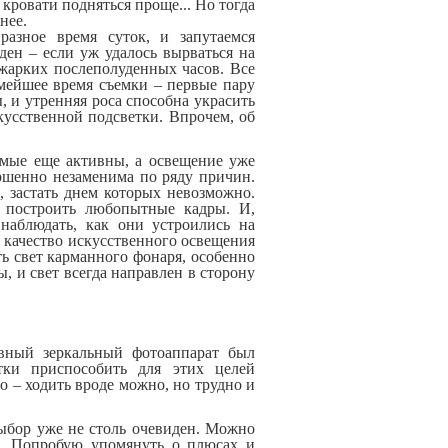
 кровати подняться проще... Но тогда
нее.
азное время суток, и запутаемся
иден – если уж удалось вырваться на
 жарких послеполуденных часов. Все
мейшее время съемки – первые пару
 и утренняя роса способна украсить
скусственной подсветки. Впрочем, об
омые еще активны, а освещение уже
ершенно незаменима по ряду причин.
, застать днем которых невозможно.
т построить любопытные кадры. И,
наблюдать, как они устроились на
 и качество искусственного освещения
ь свет карманного фонаря, особенно
, и свет всегда направлен в сторону
ивный зеркальный фотоаппарат был
тки приспособить для этих целей
 – ходить вроде можно, но трудно и
выбор уже не столь очевиден. Можно
а. Попробую упомянуть о плюсах и