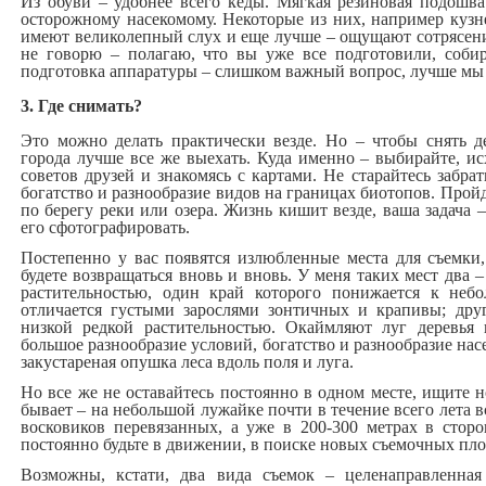
Из обуви – удобнее всего кеды. Мягкая резиновая подошва
осторожному насекомому. Некоторые из них, например кузне
имеют великолепный слух и еще лучше – ощущают сотрясени
не говорю – полагаю, что вы уже все подготовили, соби
подготовка аппаратуры – слишком важный вопрос, лучше мы 
3. Где снимать?
Это можно делать практически везде. Но – чтобы снять д
города лучше все же выехать. Куда именно – выбирайте, исх
советов друзей и знакомясь с картами. Не старайтесь забра
богатство и разнообразие видов на границах биотопов. Пройд
по берегу реки или озера. Жизнь кишит везде, ваша задача 
его сфотографировать.
Постепенно у вас появятся излюбленные места для съемки,
будете возвращаться вновь и вновь. У меня таких мест два 
растительностью, один край которого понижается к неб
отличается густыми зарослями зонтичных и крапивы; дру
низкой редкой растительностью. Окаймляют луг деревья 
большое разнообразие условий, богатство и разнообразие на
закустареная опушка леса вдоль поля и луга.
Но все же не оставайтесь постоянно в одном месте, ищите 
бывает – на небольшой лужайке почти в течение всего лета 
восковиков перевязанных, а уже в 200-300 метрах в сторо
постоянно будьте в движении, в поиске новых съемочных пл
Возможны, кстати, два вида съемок – целенаправленная