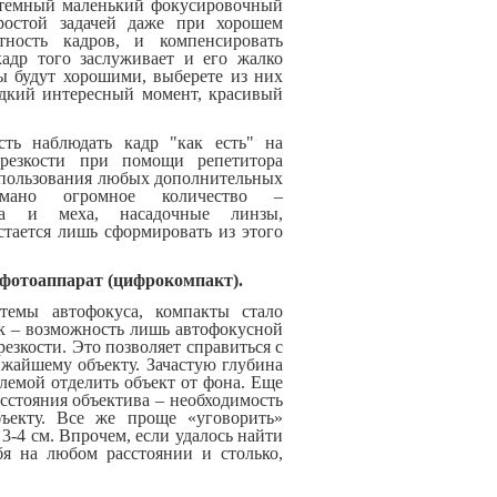
– темный маленький фокусировочный
простой задачей даже при хорошем
ность кадров, и компенсировать
кадр того заслуживает и его жалко
ры будут хорошими, выберете из них
едкий интересный момент, красивый
ть наблюдать кадр "как есть" на
 резкости при помощи репетитора
спользования любых дополнительных
умано огромное количество –
ьца и меха, насадочные линзы,
стается лишь сформировать из этого
фотоаппарат (цифрокомпакт).
темы автофокуса, компакты стало
к – возможность лишь автофокусной
езкости. Это позволяет справиться с
ижайшему объекту. Зачастую глубина
лемой отделить объект от фона. Еще
сстояния объектива – необходимость
ъекту. Все же проще «уговорить»
 3-4 см. Впрочем, если удалось найти
бя на любом расстоянии и столько,