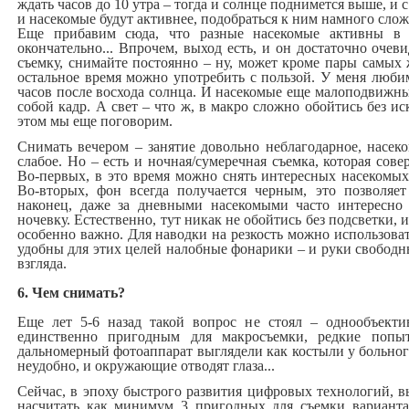
ждать часов до 10 утра – тогда и солнце поднимется выше, и с
и насекомые будут активнее, подобраться к ним намного слож
Еще прибавим сюда, что разные насекомые активны в р
окончательно... Впрочем, выход есть, и он достаточно очев
съемку, снимайте постоянно – ну, может кроме пары самых
остальное время можно употребить с пользой. У меня люби
часов после восхода солнца. И насекомые еще малоподвижны,
собой кадр. А свет – что ж, в макро сложно обойтись без и
этом мы еще поговорим.
Снимать вечером – занятие довольно неблагодарное, насек
слабое. Но – есть и ночная/сумеречная съемка, которая сов
Во-первых, в это время можно снять интересных насекомых
Во-вторых, фон всегда получается черным, это позволяе
наконец, даже за дневными насекомыми часто интересно 
ночевку. Естественно, тут никак не обойтись без подсветки,
особенно важно. Для наводки на резкость можно использоват
удобны для этих целей налобные фонарики – и руки свободны
взгляда.
6. Чем снимать?
Еще лет 5-6 назад такой вопрос не стоял – однообъект
единственно пригодным для макросъемки, редкие попы
дальномерный фотоаппарат выглядели как костыли у больного
неудобно, и окружающие отводят глаза...
Сейчас, в эпоху быстрого развития цифровых технологий, 
насчитать как минимум 3 пригодных для съемки вариант