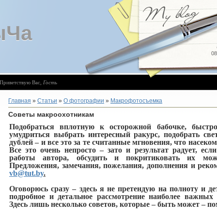
ыЧа
08
Приветствую Вас
,
Гость
Главная
»
Статьи
»
О фотографии
»
Макрофотосъемка
Советы макроохотникам
Подобраться вплотную к осторожной бабочке, быстрой
умудриться выбрать интересный ракурс, подобрать свет
дублей – и все это за те считанные мгновения, что насеком
Все это очень непросто – зато и результат радует, есл
работы автора, обсудить и покритиковать их м
Предложения, замечания, пожелания, дополнения и реко
vb@tut.by
.
Оговорюсь сразу – здесь я не претендую на полноту и д
подробное и детальное рассмотрение наиболее важных
Здесь лишь несколько советов, которые – быть может – по