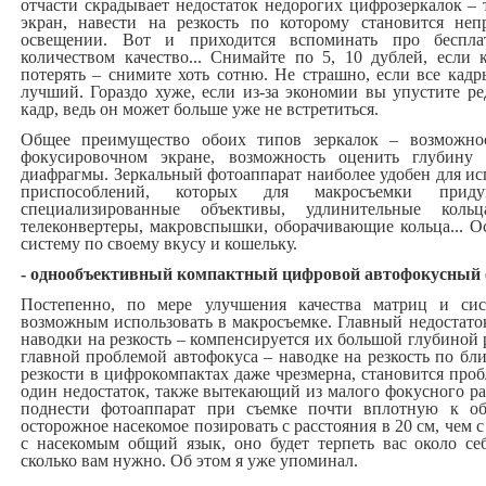
отчасти скрадывает недостаток недорогих цифрозеркалок 
экран, навести на резкость по которому становится не
освещении. Вот и приходится вспоминать про бесплат
количеством качество... Снимайте по 5, 10 дублей, если 
потерять – снимите хоть сотню. Не страшно, если все кад
лучший. Гораздо хуже, если из-за экономии вы упустите р
кадр, ведь он может больше уже не встретиться.
Общее преимущество обоих типов зеркалок – возможнос
фокусировочном экране, возможность оценить глубину
диафрагмы. Зеркальный фотоаппарат наиболее удобен для и
приспособлений, которых для макросъемки прид
специализированные объективы, удлинительные кол
телеконвертеры, макровспышки, оборачивающие кольца... О
систему по своему вкусу и кошельку.
- однообъективный компактный цифровой автофокусный 
Постепенно, по мере улучшения качества матриц и сис
возможным использовать в макросъемке. Главный недостато
наводки на резкость – компенсируется их большой глубиной р
главной проблемой автофокуса – наводке на резкость по бл
резкости в цифрокомпактах даже чрезмерна, становится проб
один недостаток, также вытекающий из малого фокусного ра
поднести фотоаппарат при съемке почти вплотную к об
осторожное насекомое позировать с расстояния в 20 см, чем с
с насекомым общий язык, оно будет терпеть вас около се
сколько вам нужно. Об этом я уже упоминал.