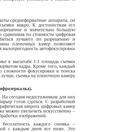
хоты среднеформатные аппараты, он
съемки макро. К достоинствам его
 разрешение и значительно большую
о сравнимая по стоимости цифровая
обиться лучшего по разрешению и
краны пленочных камер позволяют
ая малопригодность автофокусировки
мке в масштабе 1:1 площадь съемки
форматом кадра. Кроме того, каждый
что сложности фокусировки и поиска
м лучше, съемка на пленочную камеру
ифрозеркалка).
и. На сегодня недостижимым для них
арьер готов сдаться. С разработкой
ографическая широта цифровых камер
мка можно увеличить искусственно –
обработки изображений.
 бесплатность каждого снимка –
орой с каждым днем все ниже. Это