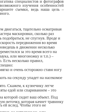
огатива специалистов и фотографов
 возможного изучения особенностей
арианте съемки, ведь наша цель –
чного.
м двигаться, тщательно осматривая
астера маскировки, сколько раз
 подобраться, не спугнув. Вроде и
о скорость передвижения во время
проведешь в движении несколько
реместился за это время всего на
аука, или многоножку и т.п.) –
. Есть несколько правил,
спешно:
мягко и очень осторожно ставя ногу
хоть на секунду упадет на насекомое
ято. Скажем, к кузнечику легче
няты едой или спариванием – это
 на которой сидит ваш объект. Под
рую веточку, которая качнет травинку
ь ей вслед. Чтобы этого не