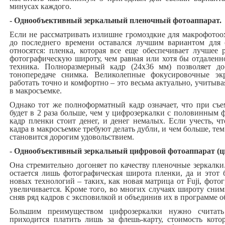
минусах каждого.
- Однообъективный зеркальный пленочный фотоаппарат.
Если не рассматривать излишне громоздкие для макрофотоо
до последнего времени оставался лучшим вариантом для 
относятся: пленка, которая все еще обеспечивает лучшее
фотографическую широту, чем равная или хотя бы отдаленн
техника. Полноразмерный кадр (24х36 мм) позволяет д
тонопередаче снимка. Великолепные фокусировочные э
работать точно и комфортно – это весьма актуально, учитыв
в макросъемке.
Однако тот же полноформатный кадр означает, что при съе
будет в 2 раза больше, чем у цифрозеркалки с половинным 
кадр пленки стоит денег, и денег немалых. Если учесть, 
кадра в макросъемке требуют делать дубли, и чем больше, те
становится дорогим удовольствием.
- Однообъективный зеркальный цифровой фотоаппарат (ц
Она стремительно догоняет по качеству пленочные зеркалк
остается лишь фотографическая широта пленки, да и этот б
новых технологий – таких, как новая матрица от Fuji, фот
увеличивается. Кроме того, во многих случаях широту сни
сняв ряд кадров с эксповилкой и объединив их в программе 
Большим преимуществом цифрозеркалки нужно считать
приходится платить лишь за флешь-карту, стоимость кот