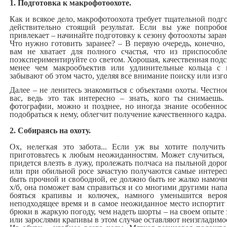
1. Подготовка к макрофотоохоте.
Как и всякое дело, макрофотоохота требует тщательной подг
действительно стоящий результат. Если вы уже попробо
привлекает – начинайте подготовку к сезону фотоохоты заран
Что нужно готовить заранее? – В первую очередь, конечно,
вам не хватает для полного счастья, что из приспособл
поэкспериментируйте со светом. Хорошая, качественная подс
менее чем макрообъектив или удлинительные кольца с 
забывают об этом часто, уделяя все внимание поиску или из
Далее – не ленитесь знакомиться с объектами охоты. Честно
вас, ведь это так интересно – знать, кого ты снимаешь.
фотографии, можно и позднее, но иногда знание особенно
подобраться к нему, облегчит получение качественного кадра.
2. Собираясь на охоту.
Ох, нелегкая это забота... Если уж вы хотите получить
приготовьтесь к любым неожиданностям. Может случиться, 
придется влезть в лужу, пролежать полчаса на пыльной доро
или при обильной росе зачастую получаются самые интере
быть прочной и свободной, ее должно быть не жалко намочи
х/б, она поможет вам справиться и со многими другими нап
бояться крапивы и колючек, намного уменьшится вероя
неподходящее время и в самое неожиданное место испортит
брюки в жаркую погоду, чем надеть шорты – на своем опыте 
или зарослями крапивы в этом случае оставляют неизгладим