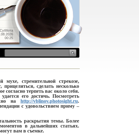
Суббота
.08.2026
00:25
 мухе, стремительной стрекозе,
, прицелиться, сделать несколько
ое согласно терпеть вас около себя.
и удается его достичь. Посмотреть
ожно на
http://vblinov.photosight.ru
.
мендации с удовольствием приму –
етальность раскрытия темы. Более
 моментов в дальнейших статьях.
могут вам в съемке.