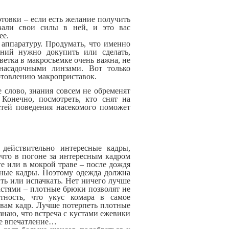
отовки – если есть желание получить
вали свои силы в ней, и это вас
ее.
 аппаратуру. Продумать, что именно
ений нужно докупить или сделать,
ветка в макросъемке очень важна, не
насадочными линзами. Вот только
готовлению макроприставок.
е слово, знания совсем не обременят
 Конечно, посмотреть, кто снят на
стей поведения насекомого поможет
 действительно интересные кадры,
что в погоне за интересным кадром
ге или в мокрой траве – после дождя
сные кадры. Поэтому одежда должна
ть или испачкать. Нет ничего лучше
астями – плотные брюки позволят не
тность, что укус комара в самое
 вам кадр. Лучше потерпеть плотные
знаю, что встреча с кустами ежевики
ое впечатление…