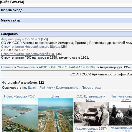
[
Сайт ТимыЧа
]
Форма входа
Меню сайта
Categories
Академгородок 1957-1989
[122]
СО АН СССР. Архивные фотографии Ахмерова, Притвиц, Полякова и др. жителей Ака
Строительство Новосибирского Шлюза
[26]
с 1950 г. по 1961 г.
Строительство Новосибирской ГЭС
[36]
Строительство ГЭС началось в 1950, закончилось в 1961.
Главная
»
Фотоальбом
»
АРХИВНЫЕ ФОТОГРАФИИ 1950-1990
» Академгородок 1957-
СО АН СССР. Архивные фотографии Ахме
Фотографий в альбоме
:
122
Сортировать по
:
Дате
·
Рейтингу
·
Комментариям
·
Просмотрам
Новосибирская ГЭС
Шлюз
С.С. Кутателадзе и
Научные сотр
М.А....
Инст...
Академгородо
Академгородок 1957-
1989