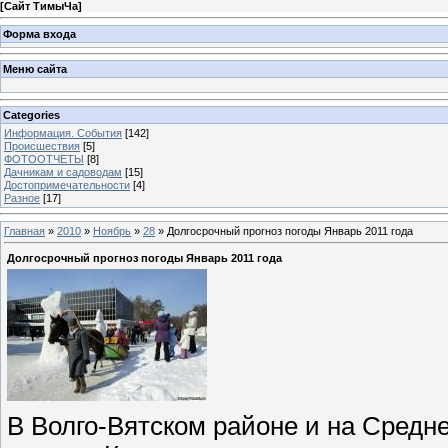
[
Сайт ТимыЧа
]
Форма входа
Меню сайта
Categories
Информация. События
[142]
Происшествия
[5]
ФОТООТЧЕТЫ
[8]
Дачникам и садоводам
[15]
Достопримечательности
[4]
Разное
[17]
Главная
»
2010
»
Ноябрь
»
28
» Долгосрочный прогноз погоды Январь 2011 года
Долгосрочный прогноз погоды Январь 2011 года
В Волго-Вятском районе и на Средне