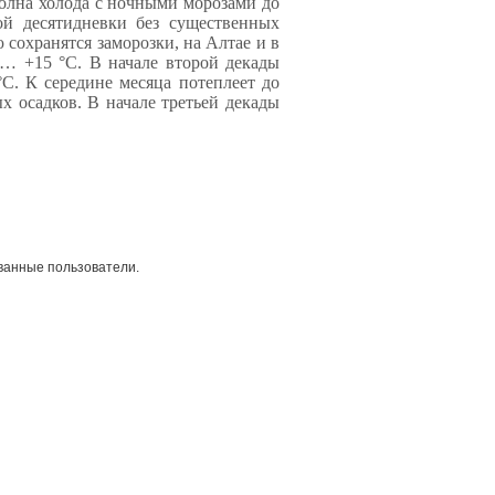
волна холода с ночными морозами до
ой десятидневки без существенных
 сохранятся заморозки, на Алтае и в
0… +15 °С. В начале второй декады
С. К середине месяца потеплеет до
х осадков. В начале третьей декады
ванные пользователи.