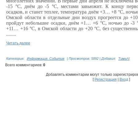
многолетних значений. В первые дни апреля не исключена 
-15 °С, днём до -5 °С, местами завьюжит. К концу перв
осадков, и станет теплее, температура днём +3… +8 °С, ночью
Омской области в отдельные дни воздух прогреется до +1
пройдут небольшие осадки, днём +1… +6 °С, ночью до -3 °
+11… +16 °С, в Омской области до +20 °С, без существенны
........
Читать далее
Категория
:
Информация. События
|
Просмотров
: 5892 |
Добавил
:
ТимыЧ
Всего комментариев
:
0
Добавлять комментарии могут только зарегистриро
[
Регистрация
|
Вход
]