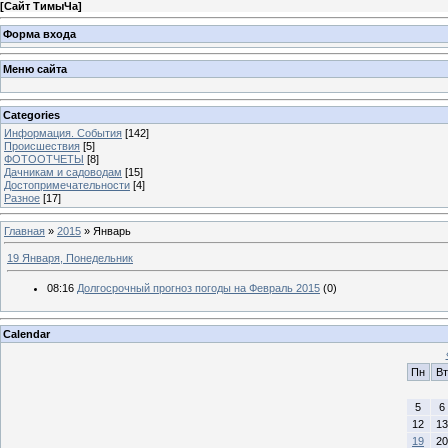
[
Сайт ТимыЧа
]
Форма входа
Меню сайта
Categories
Информация. События
[142]
Происшествия
[5]
ФОТООТЧЕТЫ
[8]
Дачникам и садоводам
[15]
Достопримечательности
[4]
Разное
[17]
Главная
»
2015
»
Январь
19 Января, Понедельник
08:16
Долгосрочный прогноз погоды на Февраль 2015
(0)
Calendar
Пн
Вт
5
6
12
13
19
20