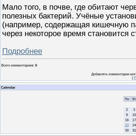
Мало того, в почве, где обитают че
полезных бактерий. Учёные установ
(например, содержащая кишечную па
через некоторое время становится с
Подробнее
Всего комментариев
:
0
Добавлять комментарии могу
[
Р
Calendar
Пн
Вт
2
3
9
10
16
17
23
24
30
31