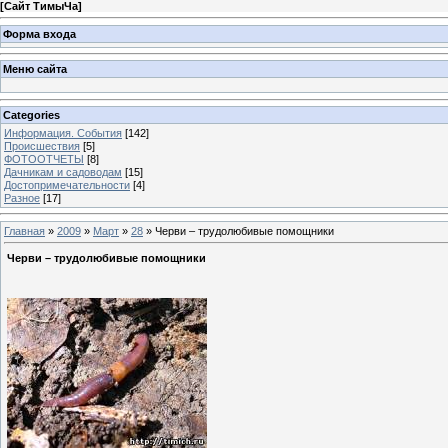
[
Сайт ТимыЧа
]
Форма входа
Меню сайта
Categories
Информация. События
[142]
Происшествия
[5]
ФОТООТЧЕТЫ
[8]
Дачникам и садоводам
[15]
Достопримечательности
[4]
Разное
[17]
Главная
»
2009
»
Март
»
28
» Черви – трудолюбивые помощники
Черви – трудолюбивые помощники