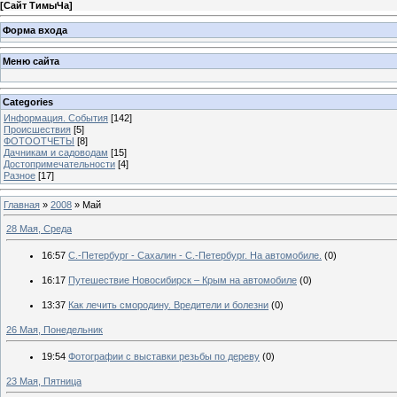
[
Сайт ТимыЧа
]
Форма входа
Меню сайта
Categories
Информация. События
[142]
Происшествия
[5]
ФОТООТЧЕТЫ
[8]
Дачникам и садоводам
[15]
Достопримечательности
[4]
Разное
[17]
Главная
»
2008
»
Май
28 Мая, Среда
16:57
С.-Петербург - Сахалин - С.-Петербург. На автомобиле.
(0)
16:17
Путешествие Новосибирск – Крым на автомобиле
(0)
13:37
Как лечить смородину. Вредители и болезни
(0)
26 Мая, Понедельник
19:54
Фотографии с выставки резьбы по дереву
(0)
23 Мая, Пятница