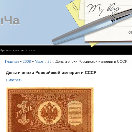
ыЧа
08
Приветствую Вас
,
Гость
Главная
»
2008
»
Март
»
29
» Деньги эпохи Российской империи и СССР
Деньги эпохи Российской империи и СССР
Смотреть