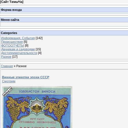
[
Сайт ТимыЧа
]
Форма входа
Меню сайта
Categories
Информация. События
[142]
Происшествия
[5]
ФОТООТЧЕТЫ
[8]
Дачникам и садоводам
[15]
Достопримечательности
[4]
Разное
[17]
Главная
»
Разное
Винные этикетки эпохи СССР
Смотрим