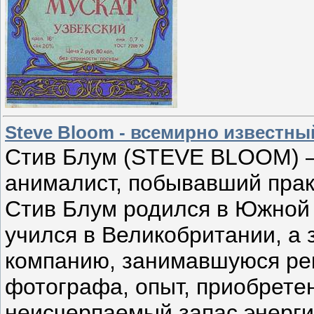
Steve Bloom - всемирно известн
Стив Блум (STEVE BLOOM) —
анималист, побывавший практ
Стив Блум родился в Южной А
учился в Великобритании, а
компанию, занимавшуюся ре
фотографа, опыт, приобретен
неисчерпаемый запас энерги