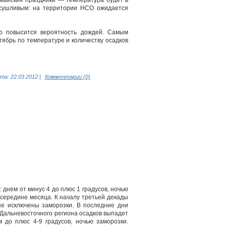
 майские праздники — температура будет в
асушливым: на территории НСО ожидается
о повысится вероятность дождей. Самым
тябрь по температуре и количеству осадков
та:
22.03.2012
|
Комментарии (0)
днем от минус 4 до плюс 1 градусов, ночью
 середине месяца. К началу третьей декады
 не исключены заморозки. В последние дни
е Дальневосточного региона осадков выпадет
 до плюс 4-9 градусов, ночью заморозки.