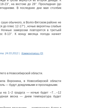
ожди и грозы вернутся во второй декаде. К
8-23°, на востоке до 28°. Прохладная (до
ятидневке. В последние дни мая столбик
 суше обычного, в Волго-Вятском районе не
я до плюс 12-17°) , ночью вероятны слабые
. Ночные заморозки повторятся в третьей
юс 8-13°. К концу месяца погода начнет
.
та:
24.03.2012
|
Комментарии (0)
лето в Новосибирской области.
мила Воронина, в Новосибирской области
июль — будут дождливыми и прохладными.
мы на 1–2 градуса — ночью будет –7…–12
бурная весна — днем температура будет