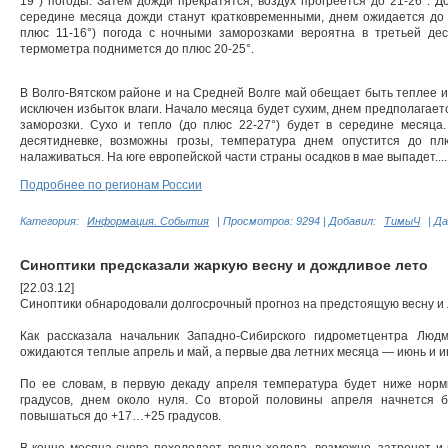
19°) погоды. Затем дожди прекратятся, воздух прогреется до 21-26°. Д
середине месяца дожди станут кратковременными, днем ожидается до 1
плюс 11-16°) погода с ночными заморозками вероятна в третьей дес
термометра поднимется до плюс 20-25°.
В Волго-Вятском районе и на Средней Волге май обещает быть теплее и
исключен избыток влаги. Начало месяца будет сухим, днем предполагаетс
заморозки. Сухо и тепло (до плюс 22-27°) будет в середине месяца
десятидневке, возможны грозы, температура днем опустится до пл
налаживаться. На юге европейской части страны осадков в мае выпадет...
Подробнее по регионам России
Категория:
Информация. События
|
Просмотров:
9294
|
Добавил:
ТимыЧ
|
Да
Синоптики предсказали жаркую весну и дождливое лето
[22.03.12]
Синоптики обнародовали долгосрочный прогноз на предстоящую весну и 
Как рассказала начальник Западно-Сибирского гидрометцентра Люд
ожидаются теплые апрель и май, а первые два летних месяца — июнь и 
По ее словам, в первую декаду апреля температура будет ниже нор
градусов, днем около нуля. Со второй половины апреля начнется 
повышаться до +17…+25 градусов.