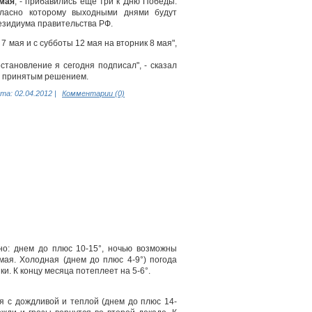
 мая
, - прибавились еще три к Дню Победы.
гласно которому выходными днями будут
езидиума правительства РФ.
 мая и с субботы 12 мая на вторник 8 мая",
тановление я сегодня подписал", - сказал
 с принятым решением.
та:
02.04.2012
|
Комментарии (0)
но: днем до плюс 10-15°, ночью возможны
мая. Холодная (днем до плюс 4-9°) погода
и. К концу месяца потеплеет на 5-6°.
 с дождливой и теплой (днем до плюс 14-