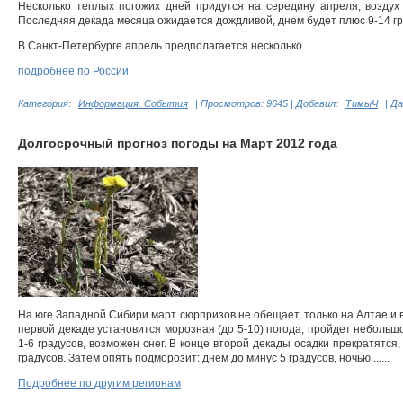
Несколько теплых погожих дней придутся на середину апреля, воздух
Последняя декада месяца ожидается дождливой, днем будет плюс 9-14 гр
В Санкт-Петербурге апрель предполагается несколько ......
подробнее по России
Категория:
Информация. События
|
Просмотров:
9645
|
Добавил:
ТимыЧ
|
Да
Долгосрочный прогноз погоды на Март 2012 года
На юге Западной Сибири март сюрпризов не обещает, только на Алтае и в
первой декаде установится морозная (до 5-10) погода, пройдет небольшо
1-6 градусов, возможен снег. В конце второй декады осадки прекратятся
градусов. Затем опять подморозит: днем до минус 5 градусов, ночью.......
Подробнее по другим регионам