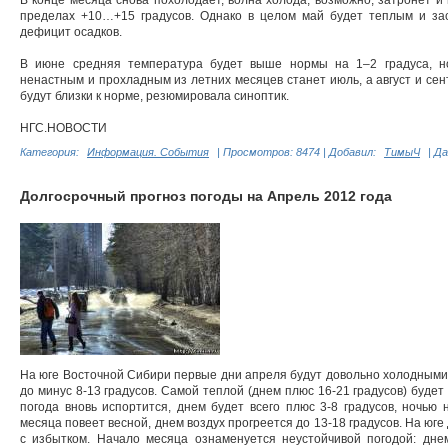
В конце месяца снова похолодает, волна холода, возможно, затронет и
пределах +10…+15 градусов. Однако в целом май будет теплым и з
дефицит осадков.
В июне средняя температура будет выше нормы на 1–2 градуса, н
ненастным и прохладным из летних месяцев станет июль, а август и сен
будут близки к норме, резюмировала синоптик.
НГС.НОВОСТИ
Категория:
Информация. События
|
Просмотров:
8474
|
Добавил:
ТимыЧ
|
Да
Долгосрочный прогноз погоды на Апрель 2012 года
На юге Восточной Сибири первые дни апреля будут довольно холодными: 
до минус 8-13 градусов. Самой теплой (днем плюс 16-21 градусов) будет
погода вновь испортится, днем будет всего плюс 3-8 градусов, ночью
месяца повеет весной, днем воздух прогреется до 13-18 градусов. На юг
с избытком. Начало месяца ознаменуется неустойчивой погодой: днем