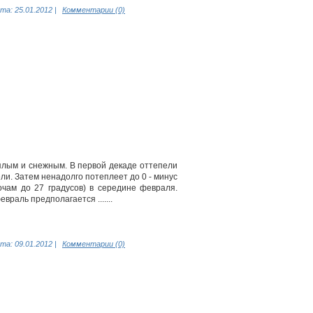
та:
25.01.2012
|
Комментарии (0)
плым и снежным. В первой декаде оттепели
и. Затем ненадолго потеплеет до 0 - минус
очам до 27 градусов) в середине февраля.
аль предполагается .......
та:
09.01.2012
|
Комментарии (0)