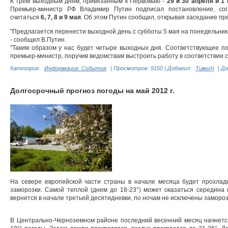
К трем выходным дням, привязанным к Первомаю -
29 и 30 апреля и 1
Премьер-министр РФ Владимир Путин подписал постановление, со
считаться
6, 7, 8 и 9 мая
. Об этом Путин сообщил, открывая заседание пр
"Предлагается перенести выходной день с субботы 5 мая на понедельник 7
- сообщил В.Путин.
"Таким образом у нас будет четыре выходных дня. Соответствующее пос
премьер-министр, поручив ведомствам выстроить работу в соответствии
Категория:
Информация. События
|
Просмотров:
9150
|
Добавил:
ТимыЧ
|
Да
Долгосрочный прогноз погоды на май 2012 г.
На севере европейской части страны в начале месяца будет прохлад
заморозки. Самой теплой (днем до 18-23°) может оказаться середина 
вернется в начале третьей десятидневки, по ночам не исключены заморозк
В Центрально-Черноземном районе последний весенний месяц начнется