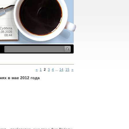
Суббота
.08.2026
08:44
«
1
2
3
4
...
14
15
»
ях в мае 2012 года