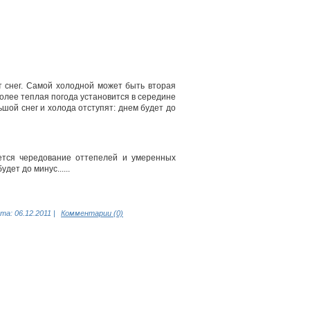
т снег. Самой холодной может быть вторая
более теплая погода установится в середине
шой снег и холода отступят: днем будет до
ется чередование оттепелей и умеренных
ет до минус......
та:
06.12.2011
|
Комментарии (0)