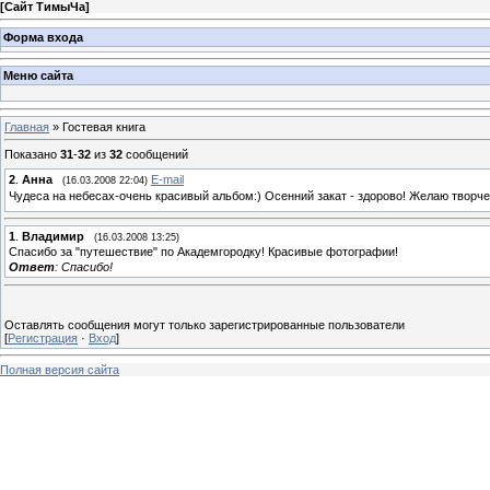
[
Сайт ТимыЧа
]
Форма входа
Меню сайта
Главная
»
Гостевая книга
Показано
31
-
32
из
32
сообщений
2
.
Анна
E-mail
(16.03.2008 22:04)
Чудеса на небесах-очень красивый альбом:) Осенний закат - здорово! Желаю творч
1
.
Владимир
(16.03.2008 13:25)
Спасибо за "путешествие" по Академгородку! Красивые фотографии!
Ответ
: Спасибо!
Оставлять сообщения могут только зарегистрированные пользователи
[
Регистрация
·
Вход
]
Полная версия сайта