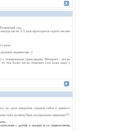
Московский суд.
 иногда им по 2-3 раза приходится сидеть часами
от руки
доказать первенство -)
ет о телевизинных трансляциях. Интернет - это не
 - то тем более им не поможет (это тоже надо у
лся, но срок заверения страниц сайта у данного
азания тоже должны быть нотариально заверены???
ыть:
лательно с датой, а заодно и со свидетелями,