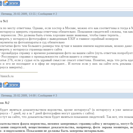
: Пятница, 20.02.2009, 13:55 | Сообщение #
2
ет №1
ск по месту ответчика. Однако, если хостер в Москве, можно его как соответчика и тогда в 
 нотариуса заверить страницы ответчика обязательно. Показания свидетелей сложны, так как
а переносов. Это должны быть очень хорошие ваши знакомые, чтобы такое терпеть...
аверить у нотариуса фотографии с выведенным EXIF и главное серийный номером
окументы на фотоаппараты в суд обязательно
аспечатки фото чем большего размера тем лучше и вашим именем надписаным, можно даже 
аверить у нотариуса страницы вашего сайта
т провайдера справку о времени размещения фото на вашем сайте (путь ответчик попробует 
т Россниирос справки о принадлежности сайтов вашего и ответчика
татья 276, если у судьи есть здравый смысл не спасет ответчика. Понятно, ведь что речь ид
о и его не посещают и в эфир не передают... И потом если у них на сайте есть реклама
риуса заверить)...
//timich.ru
: Пятница, 20.02.2009, 14:00 | Сообщение #
3
ет №2
будет являться доказательством воровства, кроме нотариуса? (к нотариусу я уже записа
риуса - 7 дней, ну а за 7 дней фотографии могут удалить с сайта).
л тут на сайте, что доказательством будет являться показания свидетелей. Так вот, эти пок
зательством факта воровства, помимо заверенных страниц сайта у нотариуса, могут б
зания свидетелей, вещественные доказательства, например, фото экрана монитора, же
о- и видеозаписи. Показания не должны быть заверены нотариально.