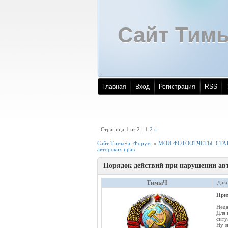
Сайт Тим
Главная
Вход
Регистрация
RSS
Страница
1
из
2
1
2
»
Сайт ТимыЧа. Форум.
»
МОИ ФОТООТЧЕТЫ. СТАТ
авторских прав
Порядок действий при нарушении ав
ТимыЧ
Дата
При
Неда
Для 
ситу
Ну з