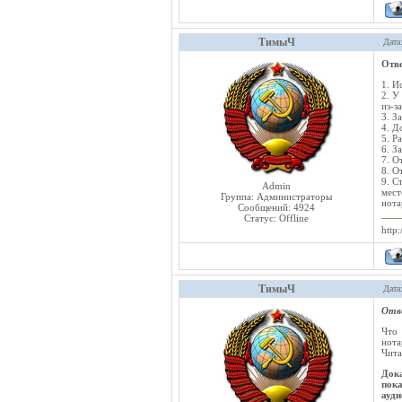
ТимыЧ
Дата
Отв
1. И
2. У
из-з
3. З
4. Д
5. Р
6. З
7. О
8. О
9. С
Admin
мест
Группа: Администраторы
нота
Сообщений:
4924
Статус:
Offline
http:
ТимыЧ
Дата
Отв
Что 
нота
Чита
Дока
пока
ауди