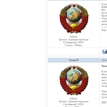
Стат
КАБ
Вот 
восп
При
Теле
своб
кото
http:
Admin
Группа: Администраторы
Сообщений:
4924
Статус:
Offline
ТимыЧ
Дата
При
В мо
Мои 
выяс
как 
суда
(в д
Для 
можн
расп
Admin
Группа: Администраторы
ПРЕ
Сообщений:
4924