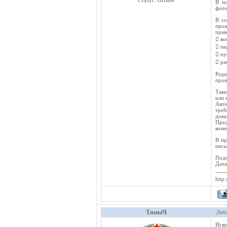
Статус:
Offline
В но
фото
В со
прои
прав
 во
 пе
 пу
 ра
Реда
прои
Таки
или 
Авто
тре
дока
Пред
комп
В пр
пись
Под
Дата
http:
ТимыЧ
Дата
Иско