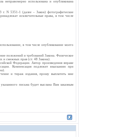
ла неправомерно использована и опубликована
 г. N 5351-1 (далее – Закон) фотографические
принадлежат исключительные права, в том числе
использование, в том числе опубликование моего
ение положений и требований Закона. Физическое
х и смежных прав (ст. 48 Закона).
сийской Федерации. Автор произведения вправе
нсации. Компенсация подлежит взысканию при
на).
ачение и тираж издания, прошу выплатить мне
 указанного письма будет выслана Вам заказным