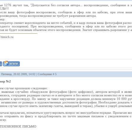
ья 1276 звучит так, "Допускается без согласия автора... воспроизведение, сообщение в
ЕЛЬ!!!
если вашу фотографию воспроизвели, сообщили в эфир или по кабелю, при этом ваше
роизведения, тогда воспроизведение не требует разрешения автора.
мер:
оператор снимет кореспондента на месте событий, и в кадр попала ваша фотография распо
одного посещения). При воспроизведении, сообщении в эфир или по кабелю этого реп
рая не будет основным объектом этого воспроизведения. Значит спрашивать разрешение у 
//timich.ru
: Пятница, 20.02.2009, 14:02 | Сообщение #
5
мер №2
ем случае произошло следующее:
знакомые случайно обнаружили фотографию (фото цифровое), автором которой я являю
нилось, сотрудник редакции скачал ее в интернете и без моего согласия поместил ее в но
задание к кроссворду. По закону за такое нарушение редакция должна минимум 10 000 р
, независимо от размера и художественных достоинств фотографии. Необходимо доказать т
анном случае просто иметь экземпляр газеты, вышедшей в тираж), убылки и ущерб доказыв
начала предлагаю, попытаться урегулировать вопрос во внесудебном порядке. Прилагаю ко
о отправить по факсу и продублировать по почте заказным письмом с уведомлением о
иску.
ТЕНЗИОННОЕ ПИСЬМО