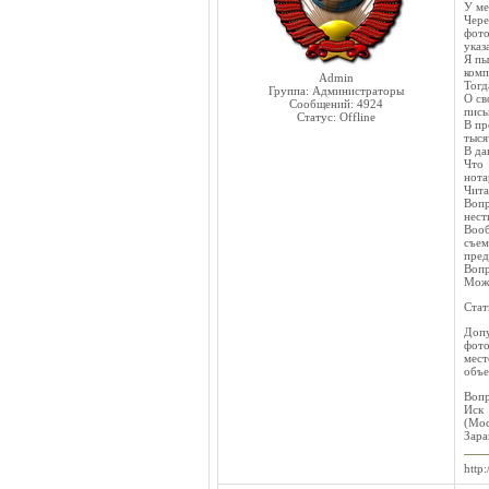
У ме
Чере
фото
указ
Я пы
комп
Admin
Тогд
Группа: Администраторы
О св
Сообщений:
4924
пись
Статус:
Offline
В пр
тыся
В да
Что 
нота
Чита
Вопр
нест
Вооб
съем
пред
Вопр
Може
Стат
Допу
фото
мест
объе
Вопр
Иск 
(Мос
Зара
http: