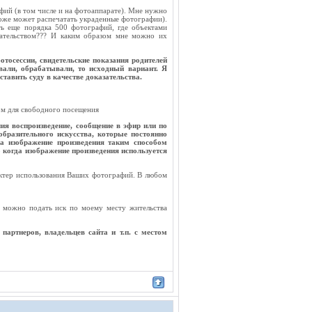
фий (в том числе и на фотоаппарате). Мне нужно
тоже может распечатать украденные фотографии).
ь еще порядка 500 фотографий, где объектами
азательством??? И каким образом мне можно их
тосессии, свидетельские показания родителей
вали, обрабатывали, то исходный вариант. Я
тавить суду в качестве доказательства.
ом для свободного посещения
ия воспроизведение, сообщение в эфир или по
образительного искусства, которые постоянно
да изображение произведения таким способом
 когда изображение произведения используется
рактер использования Ваших фотографий. В любом
и можно подать иск по моему месту жительства
партнеров, владельцев сайта и т.п. с местом