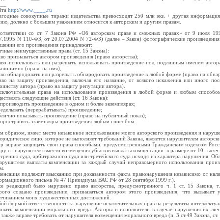
___
йта
http://www.____.ru
годные совокупные тиражи издательства превосходят 250 млн экз. + другая информация
ию, должно с большим уважением относится к авторским и другим правам.
ответствии со ст. 7 Закона РФ «Об авторском праве и смежных правах» от 9 июля 199
7.1995 N 110-ФЗ, от 20.07.2004 N 72-ФЗ) (далее – Закон) фотографические произведения
шении его произведения принадлежат:
ичные неимущественные права (ст. 15 Закона):
аво признаваться автором произведения (право авторства);
аво использовать или разрешать использовать произведение под подлинным именем автор
 анонимно (право на имя);
аво обнародовать или разрешать обнародовать произведение в любой форме (право на обнар
аво на защиту произведения, включая его название, от всякого искажения или иного пос
оинству автора (право на защиту репутации автора).
сключительные права на использование произведения в любой форме и любым способом
ествлять следующие действия (ст. 16 Закона):
спроизводить произведение в одном и более экземплярах;
ределывать (перерабатывать) произведение;
блично показывать произведение (право на публичный показ);
спространять экземпляры произведения любым способом.
м образом, имеет место незаконное использование моего авторского произведения и наруш
юридическое лицо, которое не выполняет требований Закона, является нарушителем авторски
р вправе защищать свои права способами, предусмотренными Гражданским кодексом Росс
ру от нарушителя вместо возмещения убытков выплаты компенсации: в размере от 10 тысяч
трению суда, арбитражного суда или третейского суда исходя из характера нарушения. Обл
арушителя выплаты компенсации за каждый случай неправомерного использования прои
м.
енсация подлежит взысканию при доказанности факта правонарушения независимо от наличи
рмационного письма № 47 Президиума ВАС РФ от 28 сентября 1999 г.).
е редакцией было нарушено право авторства, предусмотренного ч. 1 ст. 15 Закона, т.
рого создано произведение, признаваться автором этого произведения, что вызывает 
лчиванием моих художественных достижений.
ой формой ответственности за нарушение исключительных прав на результаты интеллектуа
овать компенсации морального вреда. Авторы и исполнители в случае нарушения их л
 также вправе требовать от нарушителя возмещения морального вреда (п. 3 ст.49 Закона, ст.